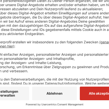
Das zwischen 9 und 16 Uhr. Dafür wird immer wieder 
gesperrt. Eine Spur wird immer befahrbar sein, heiß
Anzeige