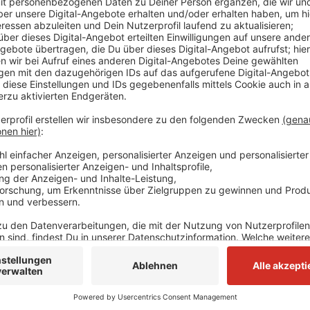
Elvis Eifel - "Vogelhecke"
Anzeige
Anzeige