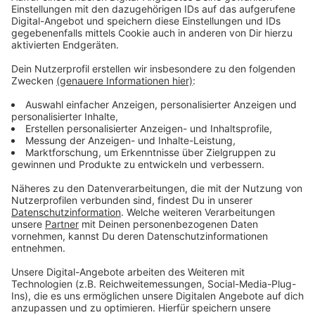
Anzeige
Vorstellen brauchen wir ihn euch nicht. Seit 2003
treibt Jürgen Bangert nun als "Elvis Eifel" seine Späße
am Telefon mit seinen Hörerinnen und Hörern im Radio.
Aber selbst seine 'Opfer' müssen am Ende mit lachen -
wenn auch nicht immer. Und weil ihr nicht genug von
ihm bekommen könnt, ist Elvis nun unter die Podcaster
gegangen. Somit steht euch Elvis rund um die Uhr zur
Verfügung. Hier bekommt Ihr außerdem den
"Directors-Cut" - die Original-Telefonate in längerer
Version. Elvis wird sich mit Kollegen und ehemaligen
"Opfern" über die Telefonate aus den letzten zwei
Jahrzehnten unterhalten. Wir erfahren auch, wie es ihm
dabei ergangen ist und wobei er selbst mal ins
Schleudern gekommen ist. Viel Spaß beim Zuhören und