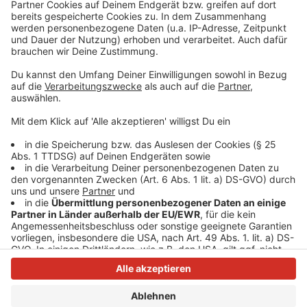
bitte nicht erschrecken, wenn dabei das Telefon
klingelt. Es muss ja nicht unbedingt Elvis Eifel dran
sein.
Anzeige
Anzeige
Anzeige
Anzeige