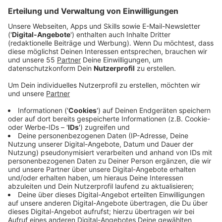
Anzeige
Comedy
play_circle
Elvis Eifel - Der Podcast: "Unterm
Schottenrock"
Anzeige