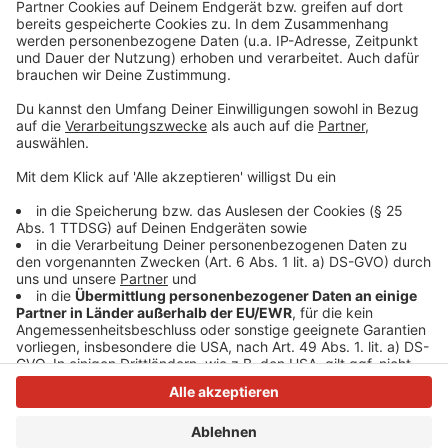
bitte nicht erschrecken, wenn dabei das Telefon
klingelt. Es muss ja nicht unbedingt Elvis Eifel dran
sein.
Anzeige
Anzeige
Anzeige
Anzeige