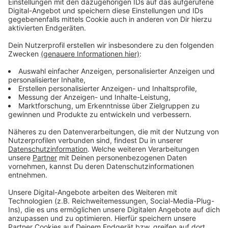
Anzeige
Vorstellen brauchen wir ihn euch nicht. Seit 2003
treibt Jürgen Bangert nun als "Elvis Eifel" seine Späße
am Telefon mit seinen Hörerinnen und Hörern im Radio.
Aber selbst seine 'Opfer' müssen am Ende mit lachen -
wenn auch nicht immer. Und weil ihr nicht genug von
ihm bekommen könnt, ist Elvis nun unter die Podcaster
gegangen. Somit steht euch Elvis rund um die Uhr zur
Verfügung. Hier bekommt Ihr außerdem den
"Directors-Cut" - die Original-Telefonate in längerer
Version. Elvis wird sich mit Kollegen und ehemaligen
"Opfern" über die Telefonate aus den letzten zwei
Jahrzehnten unterhalten. Wir erfahren auch, wie es ihm
dabei ergangen ist und wobei er selbst mal ins
Schleudern gekommen ist. Viel Spaß beim Zuhören und
bitte nicht erschrecken, wenn dabei das Telefon
klingelt. Es muss ja nicht unbedingt Elvis Eifel dran