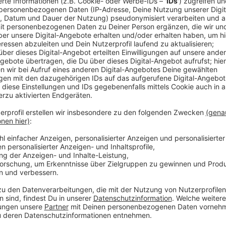
Comedy
Elvis Eifel - Der Podcast: "Mei
Anzeige
Anzeige
Vorstellen brauchen wir ihn euch nicht. Seit 2003 trei
seine Späße am Telefon mit seinen Hörerinnen und Hö
müssen am Ende mit lachen - wenn auch nicht immer. 
bekommen könnt, ist Elvis nun unter die Podcaster 
die Uhr zur Verfügung. Hier bekommt Ihr außerdem den
Telefonate in längerer Version. Elvis wird sich mit K