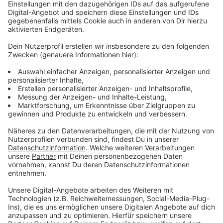
Anzeige
Vorstellen brauchen wir ihn euch nicht. Seit 2003
treibt Jürgen Bangert nun als "Elvis Eifel" seine Späße
am Telefon mit seinen Hörerinnen und Hörern im Radio.
Aber selbst seine 'Opfer' müssen am Ende mit lachen -
wenn auch nicht immer. Und weil ihr nicht genug von
ihm bekommen könnt, ist Elvis nun unter die Podcaster
gegangen. Somit steht euch Elvis rund um die Uhr zur
Verfügung. Hier bekommt Ihr außerdem den
"Directors-Cut" - die Original-Telefonate in längerer
Version. Elvis wird sich mit Kollegen und ehemaligen
"Opfern" über die Telefonate aus den letzten zwei
Jahrzehnten unterhalten. Wir erfahren auch, wie es ihm
dabei ergangen ist und wobei er selbst mal ins
Schleudern gekommen ist. Viel Spaß beim Zuhören und
bitte nicht erschrecken, wenn dabei das Telefon