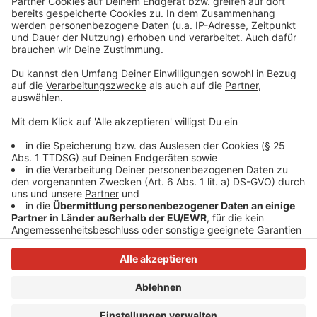
klingelt. Es muss ja nicht unbedingt Elvis Eifel dran
sein.
Anzeige
Anzeige
Anzeige
Anzeige
Anzeige