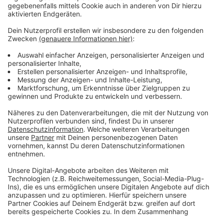
Aber selbst seine 'Opfer' müssen am Ende mit lachen -
wenn auch nicht immer. Und weil ihr nicht genug von
ihm bekommen könnt, ist Elvis nun unter die Podcaster
gegangen. Somit steht euch Elvis rund um die Uhr zur
Verfügung. Hier bekommt Ihr außerdem den
"Directors-Cut" - die Original-Telefonate in längerer
Version. Elvis wird sich mit Kollegen und ehemaligen
"Opfern" über die Telefonate aus den letzten zwei
Jahrzehnten unterhalten. Wir erfahren auch, wie es ihm
dabei ergangen ist und wobei er selbst mal ins
Schleudern gekommen ist. Viel Spaß beim Zuhören und
bitte nicht erschrecken, wenn dabei das Telefon
klingelt. Es muss ja nicht unbedingt Elvis Eifel dran
sein.
Anzeige
Anzeige