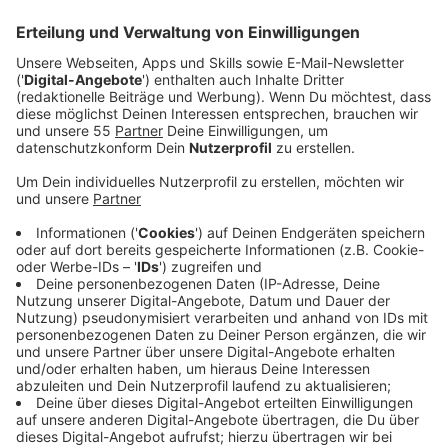
Veröffentlicht:
Freitag, 07.10.2022 03:45
Anzeige
Comedy
Elvis Eifel - "Dauerbaustelle"