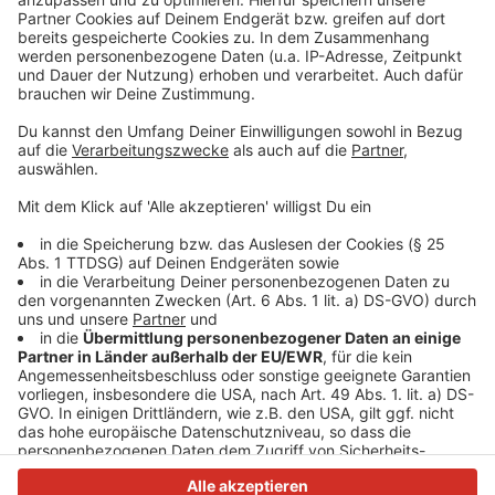
dabei ergangen ist und wobei er selbst mal ins
Schleudern gekommen ist. Viel Spaß beim Zuhören und
bitte nicht erschrecken, wenn dabei das Telefon
klingelt. Es muss ja nicht unbedingt Elvis Eifel dran
sein.
Anzeige
Anzeige
Anzeige
Anzeige