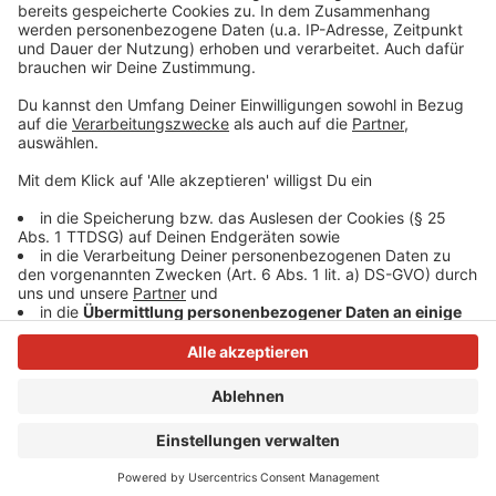
bitte nicht erschrecken, wenn dabei das Telefon
klingelt. Es muss ja nicht unbedingt Elvis Eifel dran
sein.
Anzeige
Anzeige
Anzeige
Anzeige