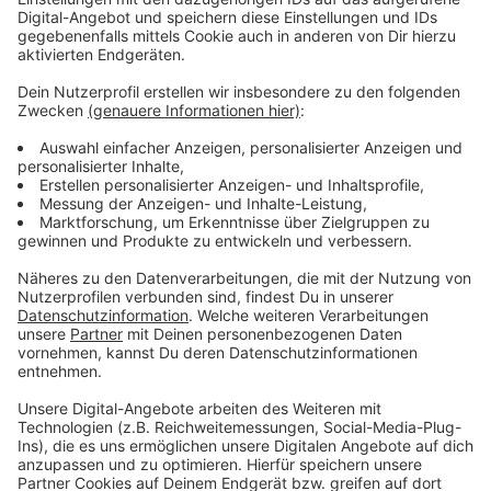
Anzeige
Vorstellen brauchen wir ihn euch nicht. Seit 2003
treibt Jürgen Bangert nun als "Elvis Eifel" seine Späße
am Telefon mit seinen Hörerinnen und Hörern im Radio.
Aber selbst seine 'Opfer' müssen am Ende mit lachen -
wenn auch nicht immer. Und weil ihr nicht genug von
ihm bekommen könnt, ist Elvis nun unter die Podcaster
gegangen. Somit steht euch Elvis rund um die Uhr zur
Verfügung. Hier bekommt Ihr außerdem den
"Directors-Cut" - die Original-Telefonate in längerer
Version. Elvis wird sich mit Kollegen und ehemaligen
"Opfern" über die Telefonate aus den letzten zwei
Jahrzehnten unterhalten. Wir erfahren auch, wie es ihm
dabei ergangen ist und wobei er selbst mal ins
Schleudern gekommen ist. Viel Spaß beim Zuhören und