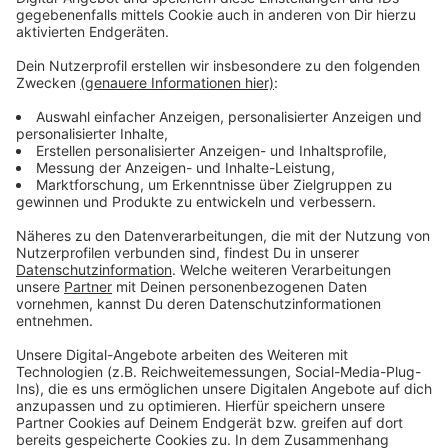
Anzeige
Vorstellen brauchen wir ihn euch nicht. Seit 2003
treibt Jürgen Bangert nun als "Elvis Eifel" seine Späße
am Telefon mit seinen Hörerinnen und Hörern im Radio.
Aber selbst seine 'Opfer' müssen am Ende mit lachen -
wenn auch nicht immer. Und weil Elvis das noch viele
Jahre weitermachen möchte, benötigt er eure
Unterstützung. Ihr habt gerade jemanden im Kopf, dem
mal ein Streich gespielt werden sollte? Dann nutzt
das Formular und tretet mit Elvis direkt in Kontakt! Er
freut sich auf jede neue Nachricht.
Anzeige