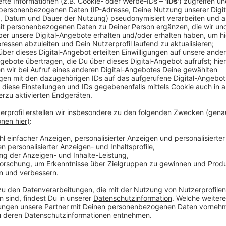
Comedy
Elvis Eifel - Der Podcast: "80e
Anzeige
Anzeige
Vorstellen brauchen wir ihn euch nicht. Seit 2003 trei
seine Späße am Telefon mit seinen Hörerinnen und Hö
müssen am Ende mit lachen - wenn auch nicht immer. 
bekommen könnt, ist Elvis nun unter die Podcaster 
die Uhr zur Verfügung. Hier bekommt Ihr außerdem den
Telefonate in längerer Version. Elvis wird sich mit K