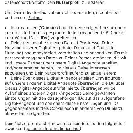
Veröffentlicht:
Montag, 28.06.2021 11:52
Anzeige
Damit reagiert die Stadt Wülfrath gemeinsam mit dem
Land NRW und anderen Kommunen auf die schwierige
Betreuungssituation während des Corona-Lockdowns.
Die Beiträge für Februar und Januar entfallen
komplett und werden vom Land und der Stadt
Wülfrath übernommen. Für die Monate März bis Mai
müssen Eltern nur den halben Beitrag zahlen. Die
Stadtverwaltung erstattet bereits gezahlte Beiträge.
Allerdings bittet die Stadt die Wülfrather um Geduld,
da mehr als 1.000 Kita- und Offene Ganztagsschulen-
Plätze davon betroffen sind in Wülfrath.
Anzeige