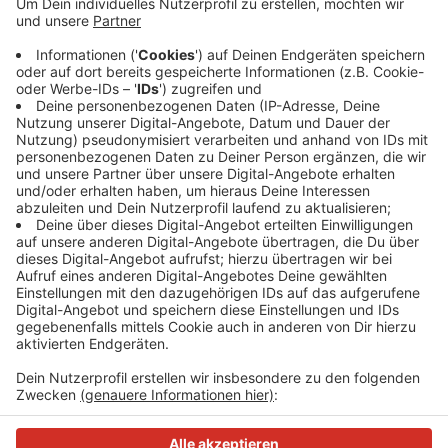
Die Stadt Erkrath arbeitet ab heute (24.11.) bis Freitag
(28.11.) an einem Trinkwasseranschluss für ein Haus
auf der Morper Allee. Gearbeitet wird in Höhe des
Henschesgässchens, die Stadt muss die Morper Allee
dafür an zwei Stellen halbseitig sperren. Eine mobile
Ampel regelt den Verkehr und auch auf der Buslinie O6
müssen Pendler mit Verzögerungen rechnen.
Anzeige
Anzeige