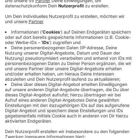
Umleitungen, Ersatzbusse und Halteausfälle.
Veröffentlicht:
Sonntag, 22.10.2023 09:41
Anzeige
Die Deutsche Bahn spricht von zwingend notwendigen
Arbeiten, um die Strecke für die kommenden Jahre fit
zu halten. Denn auf der Strecke zwischen Hagen,
Wuppertal und Leverkusen sind immer mehr Züge
unterwegs. Hinzu kommen die vielen starken
Regenfälle der vergangenen Jahre, die die
Infrastruktur der Bahn stark in Mitleidenschaft
gezogen haben. Die DB wird deshalb jetzt Schienen,
Schwellen und Schotter erneuern. Das alles für rund
12 Millionen Euro. Los gehen die Arbeiten am
kommenden Mittwoch (25.10.). Sie werden gut einen
Monat dauern.
Alle Einschränkungen findet ihr hier.