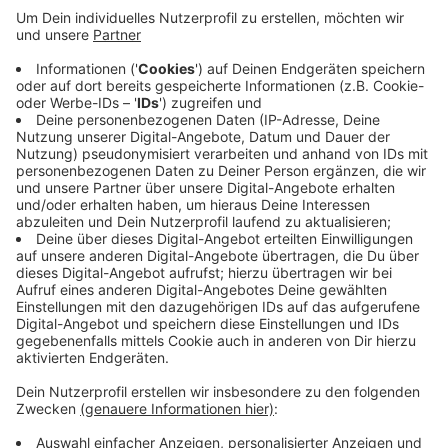
Anzeige
Darauf weist die Autobahn GmbH hin. Auch die
Ausfahrt Eller kann nicht genutzt werden. Außerdem
steht auf der A46 in Richtung Neuss am Samstag
(21.08.) zwischen 6 und 9 Uhr nur eine von drei
Fahrspuren zur Verfügung. Grund für die
Einschränkungen: Am Wochenende wird in dem Bereich
die Asphaltdecke erneuert.
Anzeige