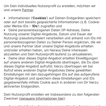
Anzeige
An der Bayernstraße beispielsweise hatte sich die
Heiligenhauser Feuerwehr Zutritt zu der Wohnung einer
hilfebedürftige Person verschafft, die dann ins
Krankenhaus gebracht werden konnte. Übers
Wochenende waren über 20 Einsatzkräfte der
Feuerwehr Heiligenhaus, des Rettungsdienstes der
Städte Ratingen und Heiligenhaus und der Stadt
Velbert, sowie die Polizei im Einsatz.
Anzeige