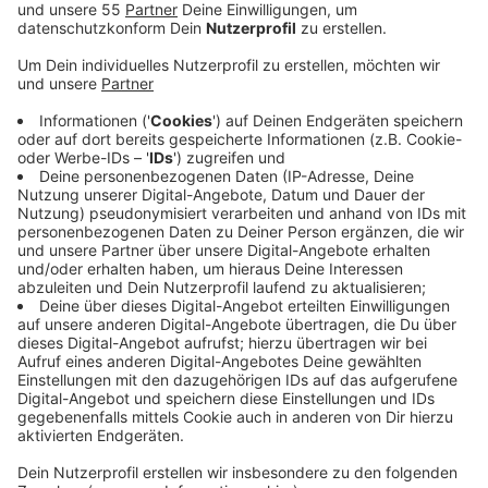
Anzeige
Die Zahlen stammen laut Land aus dem Jahr 2017 und
sind die derzeit aktuellsten. Demnach lag das
durchschnittliche Einkommen im gesamten Kreis
Mettmann bei rund 45.000 Euro pro Jahr. Zum
Vergleich: Im Jahr 2010 lag das
Durchschnitteinkommen mit rund 37.000 Euro noch
deutlich niedriger im Kreis. Aber auch bei den neuesten
Zahlen gibt es deutliche Unterschiede bei den
einzelnen Städten. Mit einem durchschnittlichen
Einkommen von über 55.000 Euro verdienen die
Menschen in Haan am meisten -- Haan liegt damit
sogar NRW-weit auf Platz 6. Am geringsten ist das
Einkommen durchschnittlich in Velbert und Monheim,