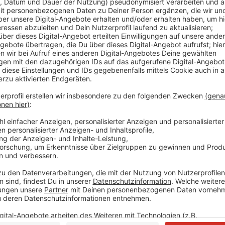
Die Fußball-EM sei in der Landeshauptstadt bislang f
Auch am Freitag (21.06.), rund um das zweite Spiel de
es laut der Polizei zu keinen nennenswerten Vorfäl
Stockum die Ukraine gegen die Slowakei gespielt. I
wurden gestern etwa 2.000 Besucher gezählt - und 
Anzeige
Diese Spiele stehen am Samstag (22.06.) a
Anzeige
Ab dem Nachmittag geht es bei der Fußball-EM mit d
Um 15:00 Uhr spielt Georgien gegen Tschechien. Um 
ab 21:00 Uhr treffen Belgien und Rumänien aufeinande
im
Programm von Radio Neandertal
auf dem Laufend