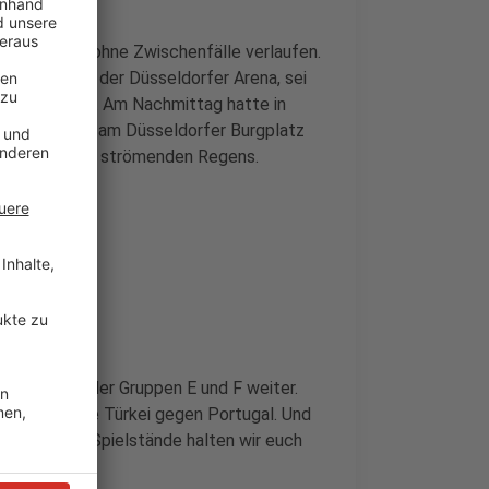
riedlich und ohne Zwischenfälle verlaufen.
s Turniers in der Düsseldorfer Arena, sei
len gekommen. Am Nachmittag hatte in
n der Fanzone am Düsseldorfer Burgplatz
das trotz des strömenden Regens.
n
en Spielen der Gruppen E und F weiter.
18:00 Uhr die Türkei gegen Portugal. Und
r. Über die Spielstände halten wir euch
en.