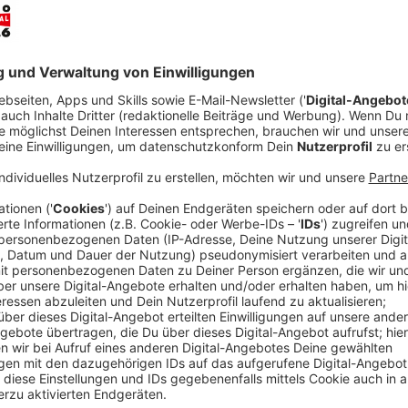
Anzeige
Update 10. Januar 13 Uhr
Anzeige
Mittlerweile kristallisiert sich der Mittwoch (11.01.
NRW hat damit begonnen, Zufahrtsstraßen wieder fr
außerdem entfernt. Über Lautsprecher erhielten Klim
Polizei: "Greifen Sie die Polizei-Einsatzkräfte nicht a
"Lützerath lebt" erklärt: "Die Polizei ist jetzt massi
lassen uns aber nicht wegdrängen. Es ist eine extrem
Andreas Müller berichtet gegenüber uns, dass es tr
"weitestgehend friedlich geblieben" ist.
Anzeige