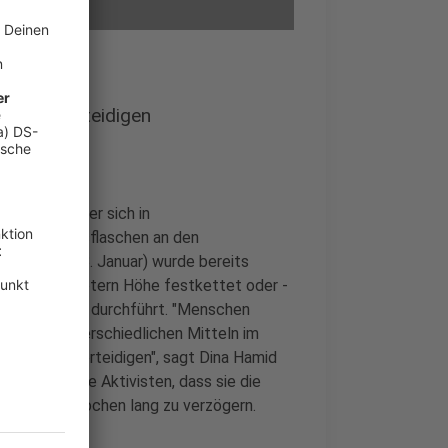
hen zu verteidigen
fgebaut. Oder sich in
wurden Glasflaschen an den
m Sonntag (8. Januar) wurde bereits
 in gut drei Metern Höhe festkettet oder -
 Sitzblockade durchführt. "Menschen
 sind mit unterschiedlichen Mitteln im
zerath zu verteidigen", sagt Dina Hamid
se hoffen die Aktivisten, dass sie die
is zu sechs Wochen lang zu verzögern.