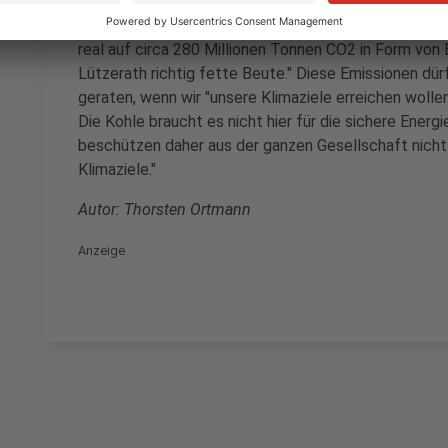
fordern einen schnelleren Ausstieg aus der fossilen 
Neubauer von "Fridays für Future" den Kampf am Tage
real auf circa 280 Millionen Tonnen CO2 in Form von 
Lützerath richtig fette Beute." Diese Emissionen dür
geraten, wenn wir "unsere Klimaziele erreichen wollen
Die Kohle braucht es nicht hier für die sichere Ener
beschützen daher aus der ganzen Gesellschaft nicht
Klimaziele."
Autor: Thorsten Ortmann
Anzeige