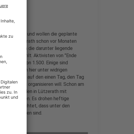
h verschanzt und wollen die geplante
 hatten Lützerath schon vor Monaten
ißen will, um die darunter liegende
st ausbezahlt. Aktivisten von "Ende
Polizei gar von 1.500. Einige sind
estler leben hier unter widrigen
n und warten auf den einen Tag, den Tag
e die Räumung organisieren will. Schon am
Beamten wollen in Lützerath mit
Ort zu räumen. Es drohen heftige
hutz befürchtet, dass unter den
nksextremisten sind.