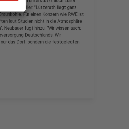
Energie. Darum unterstützt auch Luisa
bau Garzweiler: "Lützerath liegt ganz
Braunkohle. Für einen Konzern wie RWE ist
ften laut Studien nicht in die Atmosphäre
". Neubauer fügt hinzu: "Wir wissen auch:
gieversorgung Deutschlands. Wir
 nur das Dorf, sondern die festgelegten