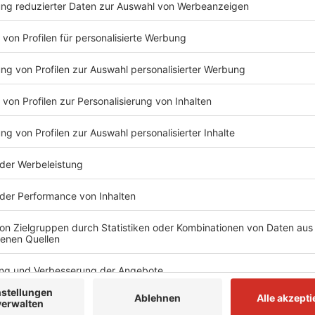
Das sagt Luisa Neubauer von Fridays For F
Anzeige
Thorsten Ortmann
Luisa Neubauer von Fridays For Future im Int
Anzeige
Lützerath ist mittlerweile für Klimaaktivisten aus g
geworden. Aus ihrer Sicht steht der Ort stellvertrete
Ampel. Ausgerechnet die Grünen bekommen in diesen