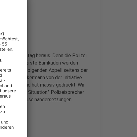
) als Räumungstag heraus. Denn die Polizei
eizuräumen, erste Barrikaden werden
aaktivisten folgenden Appell seitens der
n." Johanna Inkermann von der Initiative
v vorgerückt und hat massiv gedrückt. Wir
 dynamische Situation." Polizeisprecher
otz ein paar Auseinandersetzungen