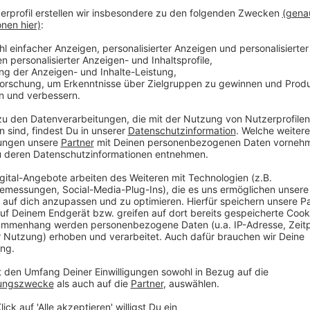
Update 9. Januar 12:30 Uhr
Anzeige
Hunderte Klimaaktivisten haben sich im Ort Lützerat
Räumung durch die Polizei verhindern. Die Bewohner
verlassen, weil der Energiekonzern RWE das Dorf abre
Braunkohle abzubaggern. Die Bewohner wurden unläng
Gelände" sprechen von bis zu tausend Aktivisten, die 
vermummt oder tragen weiße Einmaloveralls. Die Prot
Umständen in Zelten oder in den verlassenen Häuser
X. Die Polizei will Anfang der Woche erklären, wie si
Dienstag oder Mittwoch könnte es soweit sein. Die 
Einsatzhundetschaften anrücken, um den besetzten 
Auseinandersetzungen. Denn der NRW-Verfassungssc
Demonstranten auch einige wenige gewaltbereite Li
Anzeige