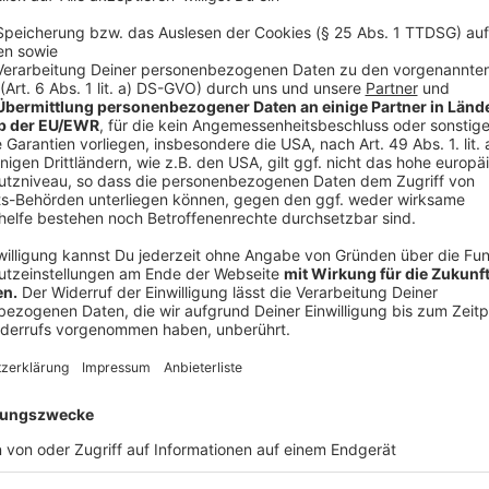
©
Alexander Franz
Anzeige
Aktionsbündnis hofft, Lützerath sechs Woc
Anzeige
Einige haben bereits Barrikaden aus Baumstämmen au
zusammengezimmerten Baumhäusern verschanzt. Es 
Zufahrtswegen einbetoniert. Bei einem Aktionstag a
trainiert, wie man sich an einem dreibeinigen Gestell
an anderer Stelle - wie man möglichst effektiv eine
entscheiden selber, wie sie das Dorf verteidigen. Wir
Einsatz und machen verschiedenste Aktionen, um Lüt
vom Aktionsbündnis "Lützerath Bleibt". Auf diese Wei
Polizei aufhalten können. Ihr Ziel ist: die Räumung b
Anzeige