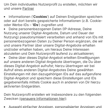
Den Schaden schätzt sie auf mehr als 100.000 Euro.
Die Polizei sucht jetzt Zeugen. Die Autos seien
zwischen Montagabend (27.02.) und
Mittwochnachmittag (01.03.) gestohlen worden. Die
beiden Elektrofahrzeuge waren auf dem Hof eines
Autohauses an der Selbecker Straße geparkt und
hatten jeweils eine Laufleistung von nicht einmal 10
km, sagt die Polizei. Die Wache in Heiligenhaus ist
unter der Nummer 02056 9312-6150 erreichbar.
Anzeige