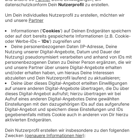
Veröffentlicht:
Mittwoch, 07.06.2023 07:42
Anzeige
Der Düsseldorfer Verkehrsdezernent fordert eine
autofreie Innenstadt mit Ausnahme von Anwohnern,
Einsatzkräften oder Lieferverkehr. Das berichtet die
Rheinische Post. Dazu soll es bald eine Abstimmung
durch Anwohner an der Mühlenstraße geben. In der
Carlstadt soll es zumindest autoärmer werden, ganz
ohne Autos gehe es wegen der Geschäfte und
Gastronomie nicht. Der Stadtrat hat zuletzt erstmal
teurere Parkplätze beschlossen. Eine mögliche
Lösung aus Sicht der genervten Anwohner: Zufahrten
mit Pollern und ein ausgeweitetes Park&Ride-
Angebot.