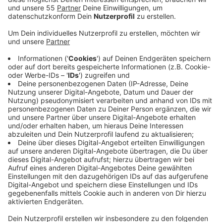
Veröffentlicht:
Freitag, 18.10.2024 12:43
Anzeige
Das ergibt der European Airport Index 2024, bei
welchem die 30 meistbeflogenen Flughäfen Europas
miteinander verglichen werden. Beim European Airport
Index werden die Flughäfen in insgesamt 16
Kategorien miteinader verglichen. Darunter sind zum
Beispiel die Verkehrsanbindung, Serviceangebote,
Shops und Kategorien. Seit dem vergangenen Jahr
betreibt der Düsseldorfer Airport eine große
Qualitätsoffensive, durch welche der
Passagierkomfort und die Effizienz der Abläufe
gesteigert werden soll. Das ganze macht sich jetzt
auch bemerkbar. Im Vergleich zum Vorjahr steigert sich
der Düsseldorfer Flughafen, in der europäischen