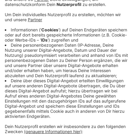
Anzeige
Auch aus dem Kreis Mettmann dürfte es demnächst
wieder viele Menschen zu einem der großen
Weihnachtmärkte in der Nachbarstadt Düsseldorf
ziehen. Die Polizei rechnet dort mit einem großen
Besucherandrang und will verstärkt Präsenz zeigen. Es
soll sowohl Streifen zu Fuß als auch stationäre
Präsenzpunkte geben. Dabei soll es eine
Zusammenarbeit zwischen deutschen und
niederländischen Polizeikräften geben. Sie sollen
Besucherinnen und Besucher gezielt auf richtige
Verhaltensweisen zur Verhinderung von Diebstählen
ansprechen. Auch Zivilfahnder sollen im Einsatz sein,
um mögliche Straftäter zu überführen.