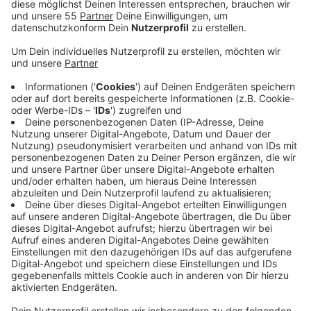
Veröffentlicht:
Dienstag, 27.10.2020 14:21
Anzeige
Der 49-jährige Sohn der getöteten Frau hatte sich
nach Angaben der Ermittler unmittelbar nach der Tat
nach Kroatien abgesetzt und war dort geblieben.
Unterdessen liefen die Ermittlungen weiter - der
Tatverdacht gegen den Sohn erhärtete sich, teilen
Polizei und Staatsanwaltschaft mit. Im Frühjahr 2018
erließ das Amtsgericht Düsseldorf einen
internationalen Haftbefehl gegen den Mann. Seit
Sommer diesen Jahres sitzt der 49-Jährige in der JVA
Düsseldorf. Dem Sohn wird vorgeworfen, seine Mutter
im April 2017 in der Wohnung an der Kölner Landstraße
ermordet und anschließend in den Keller gebracht zu
haben. Dort hatte ein Nachbar die Tote - mit