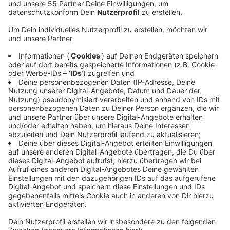
erfassen Verkehrs- und Umweltdaten.
Veröffentlicht:
Mittwoch, 21.04.2021 06:13
Anzeige
Die smarten Laternen wurden zwischen Neusser- und
Elisabethstraße installiert. Ihre modernen Sensoren
erfassen die Belegung der rund 170 Parkplätze in dem
Bereich, Autofahrer können im Internet und auf
Displays am Fürstenwall nachsehen, ob dort etwas frei
ist. Die Sensorik erfasst aber auch Verstöße wie das
Parken in zweiter Reihe. Außerdem wird der
Verkehrsfluss gemessen und Umwelt- und
Wetterdaten erfasst. Die smarten Laternen dienen
aber auch als Ladestationen für E-Fahrzeuge und sie
erweitern das 5G-Netz. Die Stadt Düsseldorf hat die
smarten Laternen in Zusammenarbeit mit Vodafone