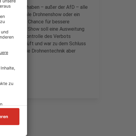
 Düsseldorf haben – außer der AfD – alle
a. Eine zentrale Drohnenshow oder ein
dt böten eine Chance für bessere
ntrag. Mit der Show soll eine Ausweitung
verschärfte Kontrolle des Verbots
er Jahren geprüft und war zu dem Schluss
 habe sich die Drohnentechnik aber