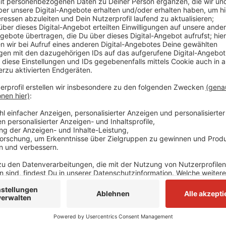
Einem entsprechenden Antrag von CDU und Grünen in
Fraktionen im Stadtrat zugestimmt, berichtet die dp
zentrales Feuerwerk am Rhein im Bereich der Altsta
Unterhaltung und mehr Sicherheit, heißt es in dem A
des Böllerverbots im Bereich der Altstadt und eine 
einhergehen. Die Verwaltung hatte das schon vor vi
gekommen, die Show sei nicht umsetzbar. Inzwischen
weiterentwickelt, argumentieren die Antragsteller.
Anzeige