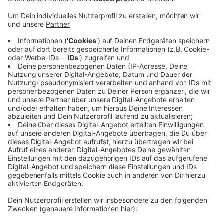
Allein letztes Jahr ist die Zahl der Azubis in einer
dualen Ausbildung um gut 100 gestiegen. Mehr als
6.600 junge Menschen im Kreis Mettmann machen
derzeit eine zweiteilige Ausbildung. Dabei wechseln
sich praktische Teile im Betrieb mit Theorieunterricht
ab. Die Zahl der dualen Ausbildungen steigt seit
einigen Jahren insgesamt. In einigen unserer Städte
sinkt sie aber auch. Während die Zahl in Hilden um fast
6 Prozent gestiegen ist, ist sie in Langenfeld um gut 8
Prozent gesunken. Auffällig ist in allen Städten, dass
auch dieses Ausbildungsmodell bei Männern beliebter
zu sein scheint. Nur halb so viele Frauen fangen eine
duale Ausbildung an, wie Männer.
Anzeige