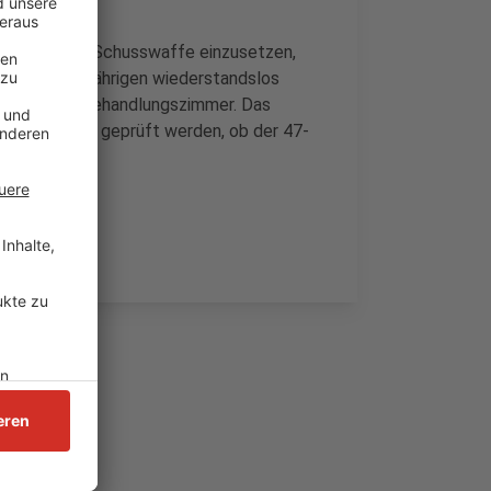
edroht, eine Schusswaffe einzusetzen,
ten den 47-Jährigen wiederstandslos
hm, noch im Behandlungszimmer. Das
n. Nun soll geprüft werden, ob der 47-