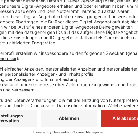
Der Patient hatte am Vormittag telefonisch damit g
sollte er nicht behandelt werden. Die Beamten konn
festnehmen. Eine Waffe fand die Polizei weder an i
Ordnungsamt kümmerte sich anschließend um den Man
Jährige in einer Psychatrie untergebracht wird.
Anzeige