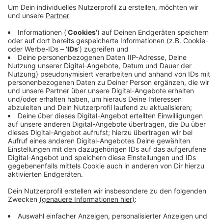
Anzeige
Nach Angaben des Kreises Mettmann sind die drei
weiblichen Tiere ca. 16 Monate alt. Sie sollen künftig
für Nachkommen sorgen und so zum Schutz dieser
großen Wildtierart beitragen. Der Einzug eines
männlichen Wisents und damit der Wiederbeginn einer
langen Tradition der Wisentzucht im Neandertal stehe
allerdings erst in mehreren Jahren an.
Anzeige
Anzeige