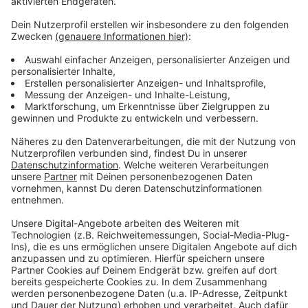
Eine WM im Advent - oder anders gesagt: Morgens ein
Türchen aufmachen und später ein Törchen
draufmachen. Die WM in Katar ist die absurdeste aller
Zeiten und es fährt auch gefühlt nur hin, wer unbedingt
hinfahren muss. Einige unserer größten WM- und
Fußball-Helden gucken sich das Ganze mit uns aus der
Ferne an und haben eine eigene Chatgruppe
gegründet. Sie trägt den Namen "Drei Ecken, ein Elfer".
Jogi Löw, Lothar Matthäus, Mario Basler, Oliver Kahn
und viele mehr geben täglich ihren Senf zur WM.
Anzeige