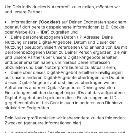
Anzeige
Unter anderem wird die Kreisverwaltung wegen der
jährlichen Personalversammlung nur eingeschränkt
erreichbar sein. Dadurch schließen die Führerschein-
und Zulassungsstelle am Donnerstag (19.10.) früher: In
Langenfeld um 11:30 Uhr, in Mettmann um 12:00 Uhr.
Auch in Monheim gibt es Einschränkungen: Hier bleibt
das Bürgerbüro am Donnerstag geschlossen. Es findet
eine interne Veranstaltung für die Beschäftigten statt,
heißt es aus dem Rathaus.
Anzeige