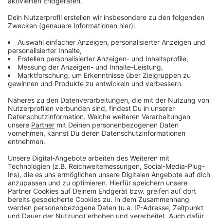
Aber sind wir mal ehrlich: Es gibt sie! Eine Sache fehlt
aber: Nämlich die Antwort. Die gibt es von uns. Dazu
haben wir uns valide Experten herangeholt, die die
wirklich dummen Fragen für euch trotzdem
fachgerecht beantworten.
Anzeige
Stellt Niklas Lünebach eine dumme Frage
Anzeige
Anzeige