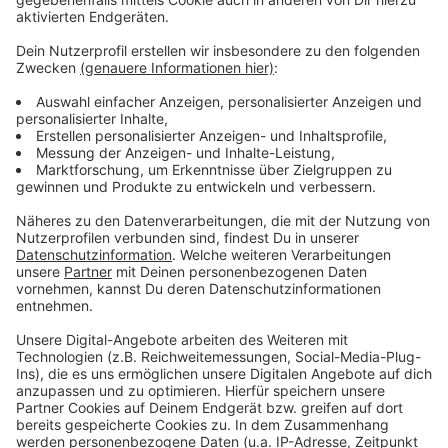
Es soll ja bekanntlich keine dummen Fragen geben.
Aber sind wir mal ehrlich: Es gibt sie! Eine Sache fehlt
aber: Nämlich die Antwort. Die gibt es von uns. Dazu
haben wir uns valide Experten herangeholt, die die
wirklich dummen Fragen für euch trotzdem
fachgerecht beantworten.
Anzeige
Stellt Niklas Lünebach eine dumme Frage
Anzeige
Anzeige