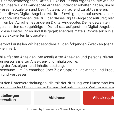
Demnach ist Düsseldorf mit eine der glücklichsten 
rangiert im Mittelfeld. Das geht aus dem aktuellen G
gemeinsam mit der Süddeutschen Klassenlotterie ers
höchste Lebenszufriedenheit in Städten, die familiär,
sind. Kassel ist die glücklichste Stadt Deutschlands
Glücksatls wurden die 40 größten Städte untersucht
Anzeige