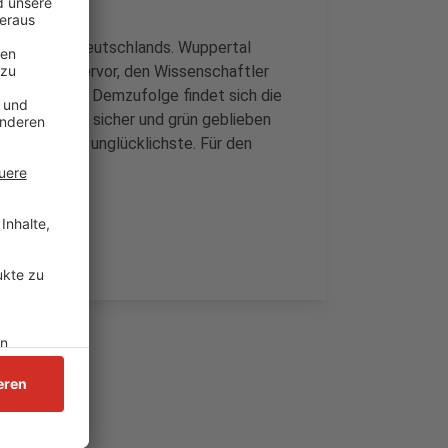
Großstädte Deutschlands. Wuppertal
lücksatlas hervor, den Wissenschaftler
tellt haben. Demzufolge findet sich die
 beschaulich, sicher und grün geblieben
, Rostock die unglücklichste. Für den
.