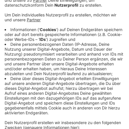
Anzeige
Am 26. August führt die dritte Etappe der
Deutschland Tour von Arnsberg nach Essen - und
durch unsere Städte. Die 174 Kilometer lange Strecke
startet um kurz nach halb 2 in Arnsberg, von da geht
es im Märkischen Kreis unter anderem durch Unna und
Dortmund. Über Hattingen geht es dann zu ins in den
Kreis nach Velbert. Gegen 16 Uhr werden die ersten
Fahrer am Langenberger Sender erwartet. Danach
geht es über Wuppertal weiter nach Wülfrath,
Heiligenhaus und Ratingen. In Hösel treffen die
schnellsten Fahrer wahrscheinlich gegen viertel vor
fünf ein. Dann geht es richtung Ziel nach Essen. Die
Deutschland Tour ist Nachfolger der traditionellen
Deutschlandrundfahrt, durch den Kreis Mettmann geht
es am vorletzten Tag der dritten Etappe.