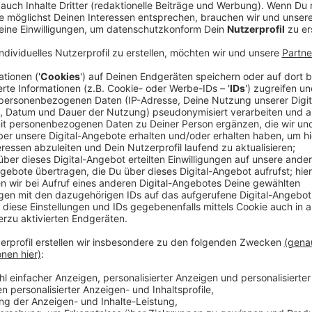
Der Tag im Kreis Mettmann (20.01.2023)
Anzeige
35.000 Beschäftigte unter neuem Mindestlohn
Diesen Samstag steigt in Deutschland der gesetzlic
Allein im Kreis Mettmann liegen mehr als 35.000 Besc
Lohngrenze. Das teilt der Kreisverband des Deutsc
die Reform vor allem Frauen und geringfügig Beschäf
erhalten immer noch viele den gesetzlichen Mindestlo
hätten, kritisiert der Gewerkschaftsbund. Er fordert