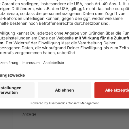
gesperrt.
Vorbereitung Neubau des Gymnasiums am Neand
In Erkrath gehen die Vorarbeiten für den Neubau de
Beginn der Herbstferien wird die Einfeld-Turnhalle a
damit sie anschließend abgerissen werden kann. Dana
das Gymnasium gebaut. Anfang nächsten Jahres steh
Gymnasiums selbst an. Komplett fertig sein sollen 
dann bis Sommer 2026.
Anzeige
Auch auf den üblichen Podcast-Plattforme
Anzeige