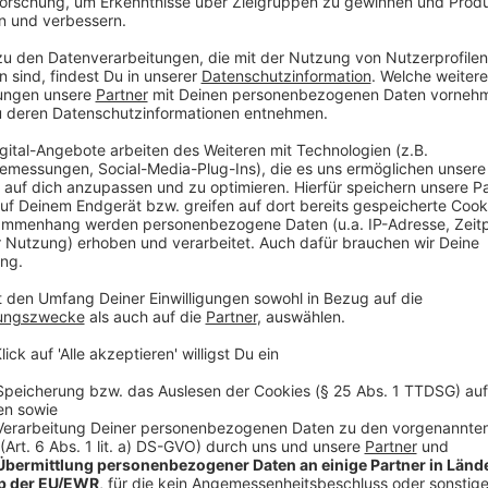
Wer haftet für das Geld aus der Erkrather Spark
Vor dem Landgericht Düsseldorf wird ab heute verhand
aufkommen muss. Die waren im Juni 2019 aus dem Tr
verschwunden; wenige Stunden nachdem Geldboten si
gebracht hatten. Die Sparkasse argumentiert: Es han
entsprechende Spuren. Gegen Diebstahl wäre das Gel
aber anders und will das Geld nicht ersetzen. Das L
recht hat.
Staureiches Wochenende
Zum Start der Herbstferien wird es laut ADAC auf d
und zwar schon an diesem Wochenenende. Davor war
über die klassischen Reisestrecken wie A1 und A3 fahr
Hauptverkehrszeiten meiden, besonders den Freitagn
weniger Verkehr herrscht, wird außerdem auf einigen
A524 zwischen Duisburg-Süd und Breitscheid in den 