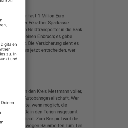
asse?
elt, wer für fast 1 Million Euro
esorraum der Erkrather Sparkasse
e mit einem Geldtransporter in die Bank
delt sich um einen Einbruch; es gebe
d versichert. Die Versicherung sieht es
andgericht muss jetzt entscheiden, wer
en Straßen um den Kreis Mettmann voller,
nt auch die Autobahngesellschaft. Wer
en will, sollte, wenn möglich, die
achmittag. Da in den Ferien insgesamt
 Strecken gebaut. Zum Beispiel wird die
Herbstferien wegen Bauarbeiten zum Teil