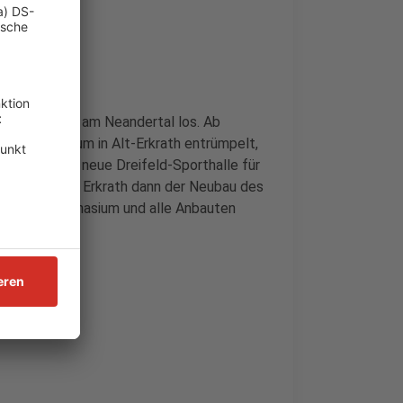
ertal
s Gymnasiums am Neandertal los. Ab
m Schulzentrum in Alt-Erkrath entrümpelt,
ch wird eine neue Dreifeld-Sporthalle für
t laut Stadt Erkrath dann der Neubau des
das neue Gymnasium und alle Anbauten
n