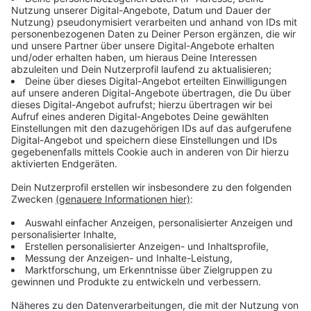
der blutigsten Kapitel des Ersten Weltkriegs. Auch in
Hilden gab es heute eine Mahnwache auf dem Alten
Markt. In Mettmann ist eine Mahnwache am Mittwoch
geplant. Am Wochenende hatte es auch in Ratingen
auf dem Marktplatz eine spontane Aktion für Frieden
in der Ukraine gegeben.
Monheim: Rosenmontagszug hat stattgefunden
Der Karnevalsumzug in Monheim hat wie geplant
stattgefunden. Darauf hatte sich die Gromoka, die
Große Monheimer Karnevalsgesellschaft, Ende
vergangener Woche geeinigt. Auch Monheims
Bürgermeister Zimmermann hat die Zusage verteidigt.
Hier würden Frieden und Freiheit gefeiert. Außerdem
sei jetzt sei die politische Funktion des
Rosenmontagszugs mehr denn je gefragt. Der