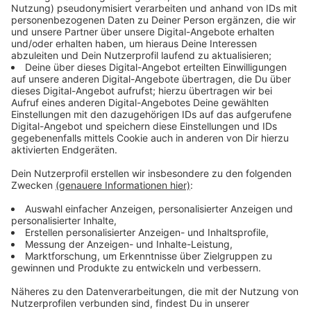
Menschen arbeitslos gemeldet - gut 3.500 haben
dagegen aber wieder eine Arbeit gefunden. Wer einen
Berufsabschluss hat, hat auf dem Arbeitsmarkt
außerdem gerade beste Chancen, sagt die Agentur.
Denn der Fachkräftebedarf ist nach wie vor sehr hoch.
Erkrath: Stadtweiher-Planung geht in nächste
Phase
In Erkrath geht die Planung für die Neugestaltung des
Stadtweihers in die nächste Phase. Die Stadt hat sich
Vorschläge von Architekturbüros angesehen und
sieben davon in die nähere Auswahl genommen. Die
sollen jetzt nochmal überarbeitet werden. Ende
November soll ein Architekturbüro mit der
Umgestaltung des Weihers beauftragt werden. Die
Stadt hatte zuletzt versucht, den Weiher mit