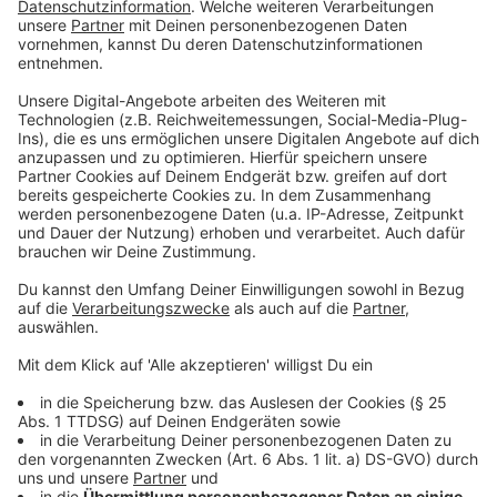
verschiedenen Mitteln vor dem Austrocknen zu retten.
Er soll jetzt außerdem neue Grünflächen und eine
bessere Absicherung der Ufer bekommen. Die
Erkrather konnten dazu schon letztes Jahr ihre
eigenen Ideen und Wünsche beisteuern.
Fahrraddemo im Schwarzbachtal
Seit Jahren fordern Radfahrer, dass sie sicherer durch
das Schwarzbachtal fahren können - beim Ausbau der
Straßen haben Radfahrer bisher aber eher eine
untergeordnete Rolle gespielt. Der Allgemeine
Deutsche Fahrradclub in Ratingen und Mettmann ruft
deshalb heute Nachmittag zu einer Demo dort auf.
Trotz vielfacher Forderungen würden Radfahrer in den
laufenden Planungen für die Straße durchs
Schwarzbachtal weiterhin nicht berücksichtigt, sagt
der ADFC. Ein Ausbau ohne Rad- und Gehweg sei