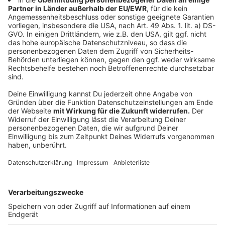
weder zeitgemäß noch würde er den aktuellen
politschen und rechtlichen Vorgaben entsprechen.
Einschränkungen auf A46 am Wochenende
Am Wochenende gibt es ein paar Einschränkungen auf
der A46. Bei Haan Ost und bei Wuppertal-Barmen
repariert die Autobahngesellschaft Schäden an der
Fahrbahn. Von Freitag (27.09., 20 Uhr) bis Sonntag
(29.09., 20 Uhr) kann in Fahrtrichtung Düsseldorf
zwischen Wuppertal-Cronenberg und Haan-Ost nur
eine von drei Spuren befahren werden. Das gleiche gilt
auf der A46 Richtung Dortmund für den Bereich
zwischen Wuppertal-Barmen und -Wichlinghausen -
hier dauern die Arbeiten bis Montagfrüh um 5 Uhr. Nur
eine von drei Fahrspuren gibt es auch im Kreuz Hilden -
am Samstag und Sonntag jeweils von 7 bis 16 Uhr in
beide Fahrtrichtungen.