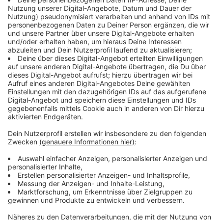
seit Januar. Vier Gruppen werden dort betreut. Im Jahr
2019 war die Kita nach einer Brandstiftung völlig
ausgebrannt. Mehr als 80 Kinder wurden anschließend
in einem Provisorium aus Containern betreut. Für die
Brandstiftung waren zwei Heranwachsende zu
Gefängnisstrafen verurteilt worden. Sie hatten
angegeben, in die Kita eingebrochen zu sein, um
Wertsachen zu stehlen. Das Feuer hätten sie gelegt,
um Spuren zu verwischen.
Haushaltssicherungskonzept für Mettmann
Die Stadt Mettmann muss sparen. Dafür kommt jetzt
ein Haushaltssicherungskonzept. Im aktuellen
Haushaltsplan klafft ein Defizit von 11,7 Millionen Euro
- und für die nächsten Jahre sieht es nicht besser aus.
Um den Haushalt langfristig wieder in den Griff zu