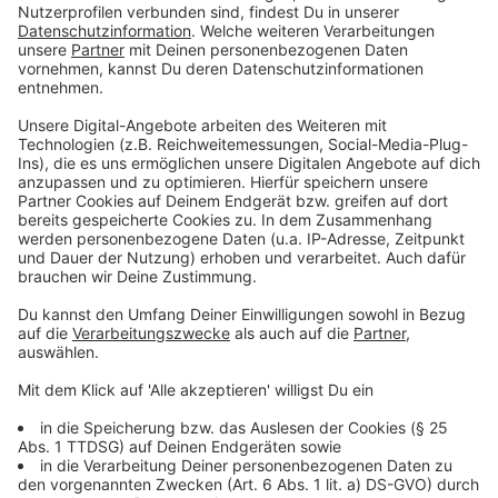
bekommen, sollen jetzt alle Baumaßnahmen auf den
Prüfstand. Es gelte der Leitsatz "so viel wie nötig, so
wenig wie möglich", heißt es von der Stadt Mettmann.
Eine andere Möglichkeit hat sie aber auch nicht, wenn
sie sich im Haushaltssicherungskonzept befindet. Der
Haushaltsplanentwurf geht jetzt durch die
Mettmanner Ausschüsse und wird dann am 25. Juni
final im Rat besprochen und verabschiedet.
Solar-Boom in Velbert
In Velbert boomt der Solar-Ausbau. Insgesamt seien in
Velbert über 1.700 Photovoltaikanlagen angemeldet.
Dabei habe es vor allem im vergangenen Jahr eine
große Nachfrage gegeben. 2023 seien knapp 760
Photovoltaik-Anlagen installiert und registriert
worden. Das gehe aus Zahlen der Bundesnetzagentur
hervor, teilt die Stadt Velbert mit. Die Zahl der