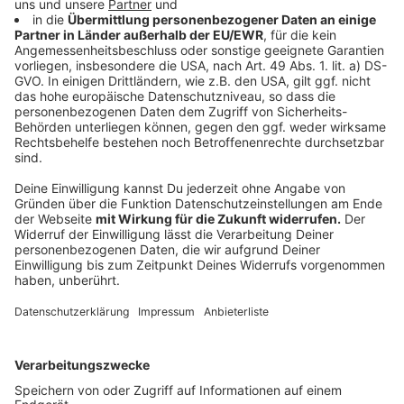
angemeldeten Anlagen habe sich gegenüber dem
Vorjahr vervierfacht. Das sei der stärkste Anstieg im
nördlichen Kreisgebiet, sagt die Stadt Velbert.
Haanerin mit Verdienstorden ausgezeichnet
Zehn Jahre lang hat die Haanerin Marianne Dünnhoff
Spenden für krebskranke Kinder und ihre Familien
gesammelt. Nach Angaben der Stadt Haan sind dabei
insgesamt mehr als 100.000 Euro für die
Elterninitiative Kinderkrebsklinik in Düsseldorf
zusammengekommen. Jetzt wurde sie dafür mit dem
Verdienstorden der Bundesrepublik Deutschland
ausgezeichnet. Landrat Thomas Hendele und
Bürgermeisterin Bettina Warnecke würdigten die
Haanerin bei einer Feierstunde im historischen
Ratssaal. Dünnhoff hatte viele Veranstaltungen, unter
anderem Benefizkonzerte und Tombolas, organisiert.