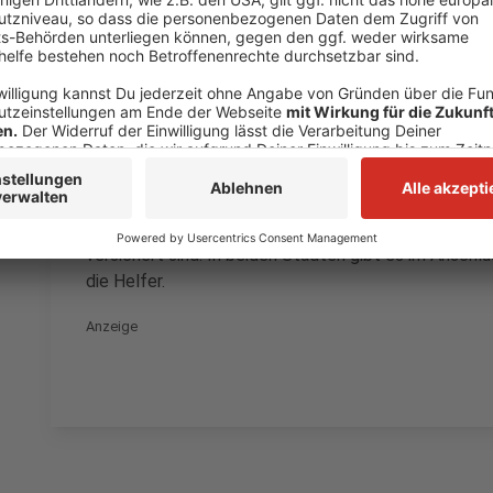
Preissteigerung noch deutlich günster, als in umlieg
Dreck-Weg-Tag in Hilden und Haan am Samstag
Nach dem kommenden Wochenende werden Hilden und
aussehen. Am Samstag ist Dreck-Weg-Tag beiden Stä
Grünflächen werden von Müll befreit. In Haan etwa 
bittet hier um Anmeldung, weil Teilnehmer während 
versichert sind. In beiden Städten gibt es im Anschl
die Helfer.
Anzeige