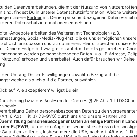
Wülfrather im Erpressungsfall Michael Schumac
Im Fall der versuchten Erpressung der Familie des f
Schumacher hat die Wuppertaler Staatsanwaltschaf
erhoben. Unter anderem gegen einen Wülfrather. Der 
Familie soll private Aufnahmen für die Erpressung b
sollen versucht haben, 15 Millionen Euro von der Fam
würden sie Daten im Darknet veröffentlichen. Bei F
anderem Festplatten, USB-Sticks und Mobiltelefone
Dauerparken in Wülfrath soll teurer werden
Für Dauerparker wird es in Wülfrath wahrscheinlich ba
die Parkvignetten erhöhen. Heute ist das Thema im 
entscheidet der Rat darüber. Ab Januar sollen die M
kosten, die Jahresvignetten 250 statt bisher 223 Eu
gestiegenen Kosten und ihrer schwierigen Finanzlage
pro Jahr rund 15.000 Euro mehr einnehmen. Dauerpar