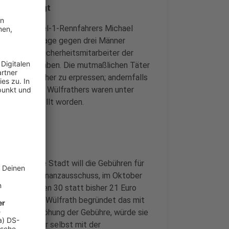
her angeklagt
rüheren Formel-1-Rennfahrers Michael
t heute Anklage gegen drei Männer
ehemalige Sicherheitsmitarbeiter der
eigesteuert haben. Die mutmaßlichen Täter
ilie Schumacher zu erpressen; andernfalls
estnahme des Wülfrathers waren unter
 sichergestellt worden.
ld teurer. Die Stadt will die Gebühren für
Haupt- und Finanzausschuss, im Oktober
onatsvignetten 30 statt bisher 21 Euro
ro. Die Stadt Wülfrath begründet das mit
. Mit der Erhöhung der Gebühre, würde sie
ken wäre aber selbst mit der