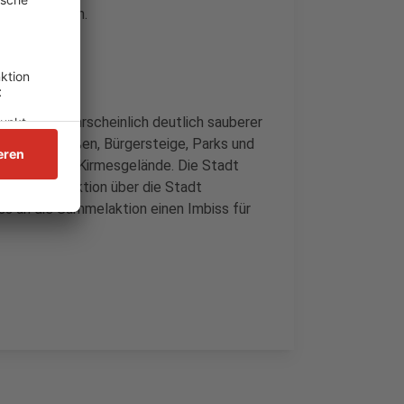
enden Städten.
 Haan wahrscheinlich deutlich sauberer
dten. Straßen, Bürgersteige, Parks und
auch auf dem Kirmesgelände. Die Stadt
der Sammelaktion über die Stadt
uss an die Sammelaktion einen Imbiss für