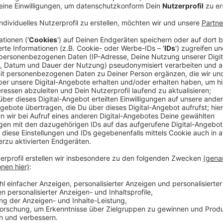
Der Tag im Kreis Mettmann (25.09.2024)
Anzeige
Rücktritt des Bundesvorstands: Grüne im Kreis 
Der Rücktritt des Bundesvorstandes der Grünen kam
etwas überraschend. Ihre Sprecherin für den Kreis M
aber, dass man den noch-Bundesvorsitzenden Lang und
Aber man sei auch dankbar, dass jetzt der Weg frei f
Kreis Mettmann sind die Grünen in vielen Stadträten 
einem Jahr ist wieder Kommunalwahl in NRW.