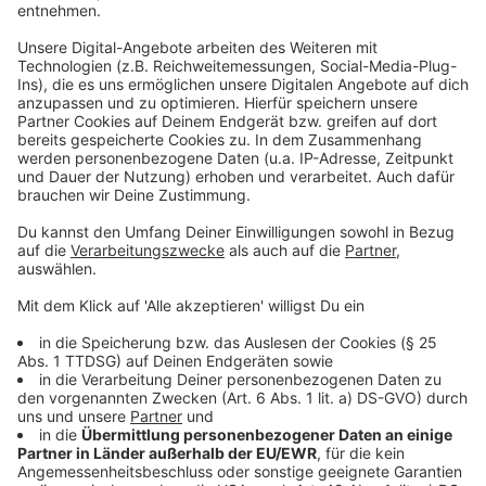
Partei in Velbert will Straßen mit Bakterien
beleuchten
Straßenbeleuchtung ohne Strom, sondern mit
Bakterien - was nach Science-Fiction klingt, wünscht
sich die FDP-Fraktion in Velbert auf den Straßen.
Heute Nachmittag hat die Partei das Thema im
Velberter Haupt- und Finanzausschuss eingebracht. Es
soll um die Einsatzmöglichkeiten von Biolumineszenz
in der Stadt gehen.
Biolumineszenz meint die Fähigkeit von Lebewesen,
selbst Licht zu erzeugen. Diese Fähigkeit können wir
uns auch als Möglichkeit der Beleuchtung in Velbert
vorstellen, heißt es von der FDP-Fraktion. Sie verweist
auf ein französisches Startup, das mit einer Substanz
aus Bakterien arbeitet. Mit Hilfe von Wasser,
Nährstoffen und Sauerstoff geben sie natürliches
Licht ab - ohne Strom. Strombetriebene Beleuchtung