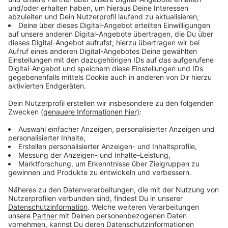
mehr finden. Zwischenzeitlich hätten auch Anwohner
evakuiert werden müssen. Die Statik des betroffenen
Gebäudes sei aber stabil. Die Bankfiliale dagegen sei
stark beschädigt. Wie hoch der Schaden ist, konnte
die Polizei noch nicht klären.
Rheinbahn macht große Verluste
Die Rheinbahn hat ihre Jahresbilanz für das Jahr 2022
vorgestellt. Das Unternehmen schließt das
Geschäftsjahr mit einem Minus von über 100 Millionen
Euro ab. Gründe dafür sieht das Unternehmen in den
Besonderheiten des vergangenen Jahres. Demnach
hätten die Nachwirkungen der Corona-Pandemie und
das Neun-Euro Ticket für Einnahme-Verluste gesorgt,
so die Rheinbahn. Zudem kam es durch den Krieg in der
Ukraine und die folgende Inflation zu erhöhten Kosten.
Die finanzielle Situation im ÖPNV werde auch in der
Zukunft angespannt bleiben, sagt die Rheinbahn.