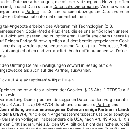
Durch die vorgezogenen Wahlen zu einem neuen Bund
Parteien bei uns im Kreis Mettmann früher in den Wa
habe aber keine Auswirkungen auf den Zeitplan zur A
CDU im Kreis Mettmann. Die Wahl der Kandidaten, die
sei bereits im Januar geplant gewesen, so die CDU.
es: "Wir haben unsere Kandidaten für den Bundestag b
nach eigener Einschätzung gut im Zeitplan. Die Neuw
Kreis Mettmann etwas durcheinander. Sie ziehen ihr
Dezember vor; ursprünglich wollte die Linke im Krei
Mitgliedern suchen.
Ratingen: Mehrkampf-Meeting fällt aus
Ein Treffen hochkarätiger Leichtathleten muss erst
Ratingen findet nächstes Jahr nicht statt. Das haben 
dpa berichtet. Grund seien Terminverschiebungen dur
Weltmeisterschaften in Tokio, die im September sta
in Ratingen zusammen. Für die Siebenkämpferinnen u
Treffen, das weltweit anerkannt ist. Nach jetzigem 