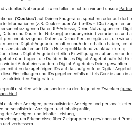
Der Tag im Kreis Mettmann (29.11.2024)
Anzeige
Monheim wird Gastgeber des Jugendkulturpreis
Monheim wird Gastgeber des Jugendkulturpreises N
Jugendliche, die in der Kulturarbeit tätig sind, könn
werden Preisgelder von 15.000 Euro, wie die Stadt M
SEE YOU bietet Kindern und Jugendlichen aus ganz N
Ideen. Es findet nächsten Sommer (27. Juni) im Soju
gefördert vom NRW Jugendministerium. Mehr zum Pre
Die Neuwahlen und die Parteien bei uns im Kreis