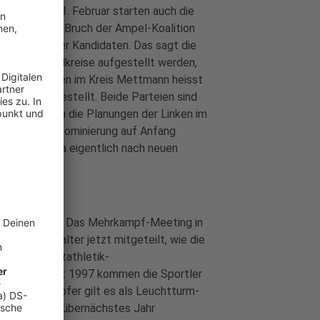
estag am 23. Februar starten auch die
hlkampf. Der Bruch der Ampel-Koalition
ufstellung der Kandidaten. Das sagt die
 für die Wahlkreise aufgestellt werden,
 Von den Grünen im Kreis Mettmann heisst
ereits aufgestellt. Beide Parteien sind
ahlen bringen die Planungen der Linken im
e Kandidatennominierung auf Anfang
s Mettmann da eigentlich nach neuen
mal ausfallen. Das Mehrkampf-Meeting in
die Veranstalter jetzt mitgeteilt, wie die
ch die Leichtathletik-
ttfinden. Seit 1997 kommen die Sportler
nd Zehnkämpfer gilt es als Leuchtturm-
Stand soll es übernächstes Jahr