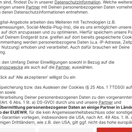
Segnungsgottesdienst für gleichgeschlechtlich
Mehrere Hundert Menschen haben einen Segnungsgo
gleichgeschlechtliche Paare vor dem Kölner Dom gefe
Mitglieder der Kirchengemeinde St. Lambertus in Me
"Regenbogenkirche für alle". Der Segnungsgottesdie
Priestern war eine Reaktion auf die Maßregelung ei
März eine Segensfeier für alle sich liebenden Paare 
dafür abgemahnt und darauf verwiesen, dass der Vati
von der Segensfeier auf dem Bahnhofsvorplatz am 
Dutzend konservative Katholiken gegen die Segnung 
Wohnungsmarkt in der Krise
Teure Immobilien, hohe Zinsen - und kaum Neubau.
wegen der gestiegenen Zinsen und der Inflation unt
Region ist vor allem der Bau neuer Häuser eingebroch
Lage hier im Kreis Mettmann. Laut des Instituts gibt