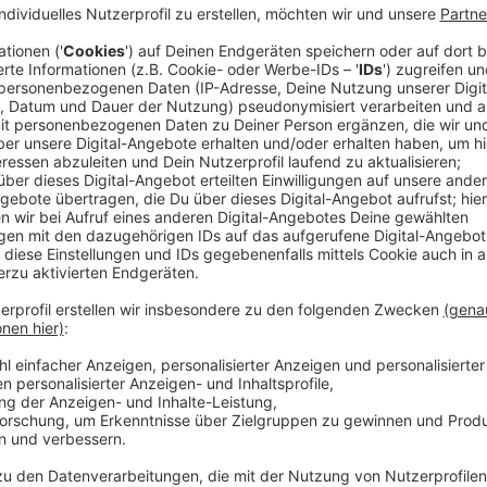
Der Tag im Kreis Mettmann (22.09.2023)
Anzeige
Weltkriegsbombe am Düsseldorfer Flughafen
Die amerikanische Fliegerbombe aus dem Zweiten Wel
entschärft. Das hat die Stadt mitgeteilt. Weil die 
Flughafens gefunden wurde, fanden während der Ents
und Landungen waren betroffen. Auf der Danziger St
kurzen Einschränkungen. Insgesamt waren rund 100 K
und des Ordnungsamtes im Einsatz, so die Stadt.