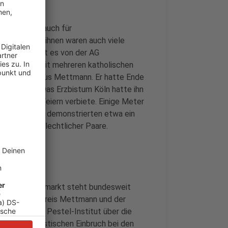
e Paare
ttesdienst auch für
iert. Unter ihnen waren auch viele
ttmann, heißt es von der AG
nst in Köln mit mehreren katholischen
nes Pfarrers aus Mettmann. Er hatte Ende
abgehalten. Das Erzbistum Köln hatte ihn
kan solche Feiern verbiete. Einige Meter
Dom entfernt demonstrierten etwa ein
gleichgeschlechtlicher Paare.
 Der Wohnungsmarkt steht bundesweit
er Druck. Im Kreis Mettmann und der
en, sagt das Pestel-Institut über die
 es einen drastischen Einbruch bei den