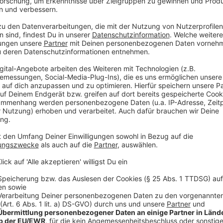
Radwegekonzept für den Kreis ist beschlossen
Im Kreis Mettmann sollen in den nächsten Jahren vi
es erstmals einheitliche Standards, wie Radwege und
noch viel mehr ist in einem Radverkehrskonzept fes
beschlossen hat. Geplant ist ein Netz aus neuen Radr
durchgängig verbinden sollen - insgesamt mehr als 8
Maßnahmen so wie geplant umsetzen lassen, ist aber 
nicht geklärt, ob man an die Grundstücke für die g
Einwohnerzahl im Kreis nimmt weiter ab
Die Zahl der Einwohner im Kreis Mettmann ist leicht
Statistischen Landesamtes hervor. Demnach waren w
Kreis Mettann und damit rund 1.160 weniger als im 
Landesstatistiker Zahlen zur Bevölkerungsentwicklun
auch hier ist abzusehen, dass die Bevölkerungszahlen