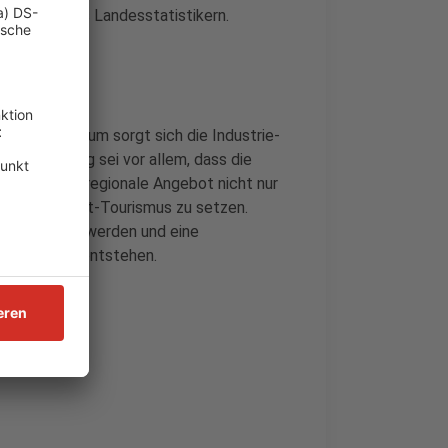
ßt es von des Landesstatistikern.
Corona? Darum sorgt sich die Industrie-
nn. Wichtig sei vor allem, dass die
ägt vor, das regionale Angebot nicht nur
h auf Freizeit-Tourismus zu setzen.
rf gestärkt werden und eine
s Mettmann entstehen.
n