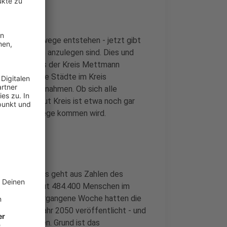
ele neue Radwege entstehen - jetzt gibt
 Radstreifen anzulegen sind. Dies und
tgehalten, das der Kreis Mettmann
outen, die die Städte im Kreis
00 Einzelmaßnahmen. Ob sich alle
fraglich. Laut Kreis ist etwa noch gar
eplanten Radwege kommen wird.
 gesunken. Das geht aus Zahlen des
ir zuletzt gut 484.400 Menschen im
Jahr davor. Vergangene Woche hatten die
g bis zum Jahr 2050 veröffentlicht - und
 zurück gehen. Grund ist das