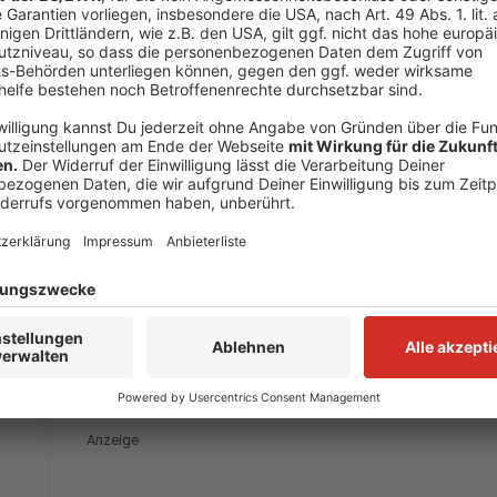
Ungleichgewicht von Geburten und Sterbefällen, hei
Tourismusbranche muss umdenken
Wie packt die Tourismus-Branche den Neustart nach 
und Handelskammer in Düsseldorf und im Kreis Mettma
Branche widerstandsfähiger wird, so die IHK. Sie schl
auf Business-Tourismus zu beschränken, sondern auc
Außerdem solle der Stellenwert der Messe Düsseldo
Tourismusallianz zwischen Düsseldorf und dem Krei
Anzeige
Auch auf den üblichen Podcast-Plattforme
Anzeige