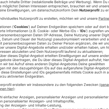
Der Tag im Kreis Mettmann (20.01.2023)
Anzeige
Brandstiftung in alter Flüchtlingsunterkunft?
Nach dem Feuer in einer ehemaligen Flüchtlingsunte
verdichten sich die Hinweise auf Brandstiftung. Wie
der leerstehenden Unterkunft an der Bertha-Benz-All
einen technischen Defekt als Auslöser des Feuers hab
lassen. Dass der Brand in der alten Flüchtlingsunterk
damit als sehr wahrscheinlich. Jetzt hoffen die Ermi
Nachbarschaft.