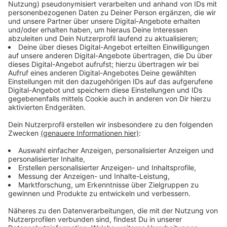
besonders viele zum Niedriglohn arbeiten. Deshalb will
sie mit der Forderung einer Lohnsteigerung von
mindestens 10 Prozent in das nächste Jahr starten.
Außerdem will sie sich für eine einmalige Prämie zum
Inflationsausgleich in Höhe von 3000 Euro einsetzen.
Hildener Feuerwehr braucht mehr Personal
Die Herausforderungen für die Einsatzkräfte in der
Region werden immer umfangreicher, das hat zuletzt
die Flutkatastrophe 2021 gezeigt. In Hilden soll die
Feuerwehr deshalb aufgestockt werden. Das schreibt
die Rheinische Post. Nicht nur hauptamtliche, sondern
auch ehrenamtliche Kräfte müssten gefördert werden,
so die Kommunalagentur NRW. Hilden sei als Stadt
grundsätzlich auf viele Einsatzkräfte angewiesen. Hier
gebe es viele risikobetriebe, große Gebäude und die