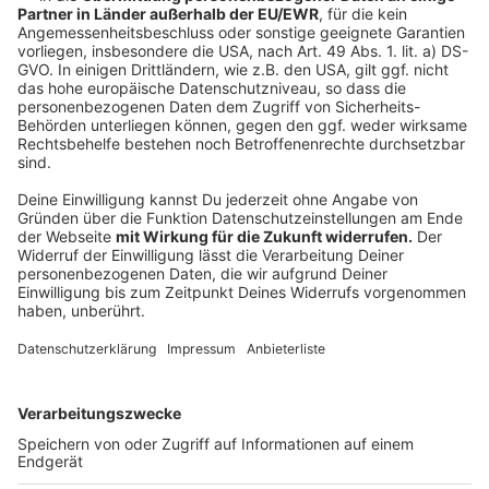
In den Zügen der Stadtbahnlinie U72 zwischen
Ratingen und Düsseldorf wird es etwas frischer. Denn
die Rheinbahn versucht, Energie zu sparen - und damit
die Vorgaben der Bundesregierung umzusetzen.
Deshalb wird die Innentemperatur in den Fahrzeugen
der Rehinbahn von Januar bis April um zwei Grad, auf
16 Grad runtergekühlt. Damit spare die Rheinbahn
etwa eine Million Kilowattstunden ein. Das entspricht
dem jährlichen Stromverbrauch von rund 250 Vier-
Personen-Haushalten, so das Unternehmen.
Anzeige
Auch auf den üblichen Podcast-Plattformen
Anzeige