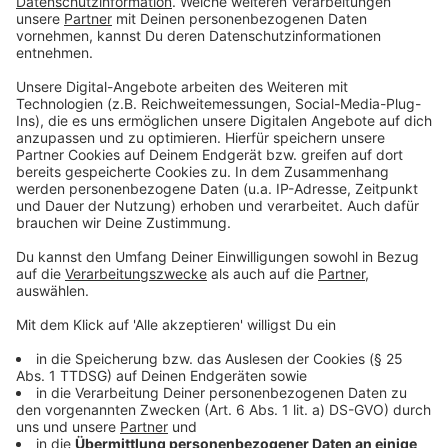
Autobahnen um die Stadt würden eine zusätzliche
Herausforderung bedeuten.
Krischer kritisiert A3-Ausbau
NRW-Verkehrsminister Krischer kritisiert ein
Großprojekt bei uns: Den vier- bis fünfspurigen Ausbau
der A3 zwischen dem Kreuz Hilden und Leverkusen.
Zwar müsse für den Erhalt der Autobahnen im Land
Geld fließen. Dabei sollten aber die schlimmsten
Engpässe Priorität haben. Die A3 sei schon dreispurig.
Eine oder zwei weitere Spuren würden irrsinnige
Summen verschlingen, so Krischer. Von Bundesminister
Wissing fordert er die angekündigte Überarbeitung des
Verkehrswegeplans 2030.
Kältere Zugfahrt