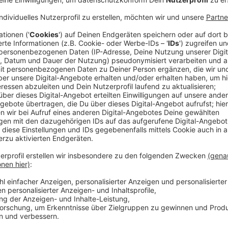
Der Tag im Kreis Mettmann (29.11.2024)
Anzeige
Feuerwehr warnt vor Hochwasser in Velbert
Die Feuerwehr warnt aktuell (Stand 17.30) vor Hoch
Velbert-Neviges. Betroffen sind die Bereiche Im Grü
Siebeneicker Straße, Bernsaustraße und Weinbergstr
der Einsatzkräfte vor Ort zu folgen, Nachbarn zu hel
meiden. Aktuelle Infos zur Hochwasserlage findet ih
Kanälen und auch in den Warnapps.
Velbert: Insolvenz in Eigenverantwortung bei Joh