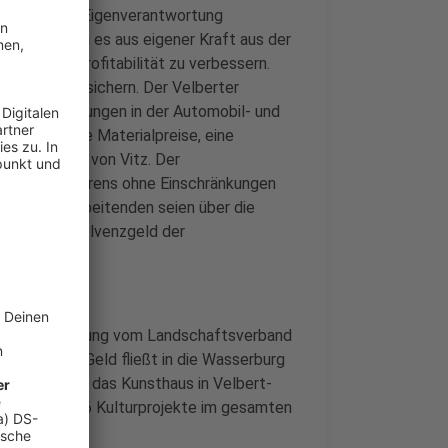
 Insolvenz in Eigenverantwortung
e geholt, um es aus eigener Kraft aus der
en und die Profitabilität zu verbessern.
nternehmens sichern. Der Velberter
 Herausforderungen in der Automobil- und
em steigende Materialpreise, eine
, heißt es von Vitz. Der
olvenzverfahrens ohne Einschränkungen
 Die 265 Mitarbeitenden seien über die
durch das Insolvenzgeld der
t Unterstützung vom Landschaftsverband
ezahlt. Das Geld fließt in die Wasserburg
Hilden" sowie das Kunsthaus in Velbert-
fördert er 116 Kulturprojekte im gesamten