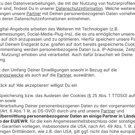
Der Velberter Automobilzulieferer "Johann Vitz" hat
angemeldet. Das Traditionsunternehmen hat sich Hilf
Krise zu schaffen. Das Ziel ist es, die Kosten zu senk
Das soll das langfristige Überleben des Velberter U
Automobilzulieferer "Johann Vitz" sei stark von den
Elektroindustrie betroffen. Das schließe unter ander
sinkende Nachfrage und zunehmendem Wettbewerb ein
Geschäftsbetrieb wird während des beantragten Ins
fortgeführt. Die Produktion bleibt stabil, sagt Vitz.
Situation informiert und ihre Löhne für drei Monate 
Bundesagentur für Arbeit gesichert.
LVR unterstützt Kulturszene
Die Kulturszene bei uns im Kreis Mettmann bekomm
Rheinland. 76.000 Euro werden im nächsten Jahr ausg
Haus Graven in Langenfeld und in die Vereine "Unser 
Langenberg. Das hat der LVR mitgeteilt; insgesamt 
Rheinland.