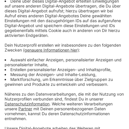
außerdem ist auch seniorengerechtes Wohnen
geplant. Zum neuen Quartier gehören außerdem
Grünflächen und Spielbereiche. Die Wärmeversorgung
soll über ein innovatives kaltes Nahwärmenetz laufen,
das Energie aus Grundwasser nutzt und im Sommer
auch zur Kühlung der Gebäude eingesetzt werden
kann. Die ersten Häuser sollen voraussichtlich im
Herbst 2028 bezugsfertig sein. Die komplette
Fertigstellung des Quartiers ist derzeit für Ende 2030
geplant.
Mehr Tempo für Eggerscheidt
Das Dorfentwicklungskonzept für Ratingen-
Eggerscheidt soll schneller vorankommen. Das fordert
die Ratinger CDU. Das Konzept war Ende 2024 nach
einem langen Beteiligungsprozess beschlossen
worden. Geplant sind unter anderem ein besserer
Nahverkehr, ein neuer Spielplatz und die Umgestaltung