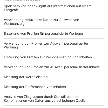
jährige Stadtjubiläum. Dafür können schon ab sofort
Förderanträge gestellt werden, heißt es aus dem
Rathaus. Das ganze Jahr 2026 hindurch soll es
verschiedene Veranstaltungen, Aktionen und Projekte
zum Stadtjubiläum geben. Wer dazu beitragen möchte,
kann für seine Idee eine Unterstützung der Stadt
beantragen. Insgesamt habe der Rat dafür 75.000 Euro
zur Verfügung gestellt.
Die Förderrichtlinien und ein Formblatt für den
Förderantrag finden sich auf der städtischen Website
im
Bereich
"Kultur und Tourismus"
.
Dort gibt es auch
weitere detaillierte Informationen zum
Antragverfahren.
Anzeige