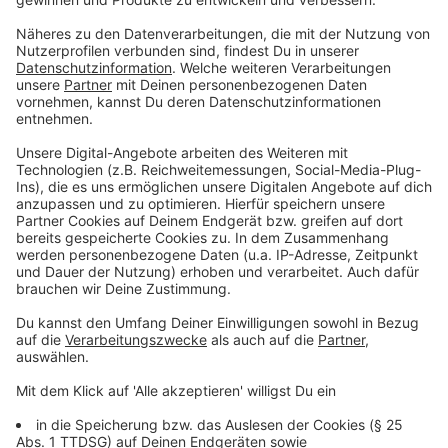
Besuch in Monheim. Sie hat sich die Arbeit der
städtischen Betriebe und des Wertstoffhofs
angeschaut. Mit Fokus auf den EU-Beitritt hat die
Ukraine neue Gesetze erlassen, um bestimmte
Alltagsbereiche den EU-Normen anzupassen.
Erkrath: Drahtseile über Geh- und Radwege
gespannt
Die Polizei in Erkrath sucht nach einer unbekannten
Person, die Drahtseile über Geh- und Radwege
gespannt haben soll. Vergangene Woche gab es laut
Polizei einen solchen Fall an der Karschhauser Straße.
Und auch am vergangenen Montag (16.12.) sei einer
Fußgängerin ein gespannter Draht in einem Waldstück
zwischen der Kattendahler Straße und der Sedentaler
Straße aufgefallen. Der Polizei ist nicht bekannt, dass