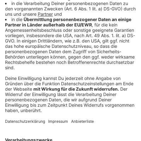
jemand dadurch verletzt wurde. Sie geht davon aus,
dass beide Taten in einen Zusammenhang gebracht
werden können. Die Polizei ermittelt wegen
gefährlichen Eingriffs in den Straßenverkehr und bittet
um Hinweise.
Wer weiß, wer den Draht über den Geh- und Radweg
gespannt hat oder kann die Ermittlungen mit sonstigen
Hinweisen unterstützen? Zeuginnen und Zeugen
werden gebeten, sich mit der Polizei in Erkrath unter
der Rufnummer 02104 9480-6450 in Verbindung zu
setzen.
750 Jahre Ratingen - Stadt fördert Ideen
Kurz vor dem Jahreswechsel schaut man in Ratingen
nicht nur auf das kommende, sondern auch schon auf
das übernächste Jahr: 2026 feiert Ratingen das 750-