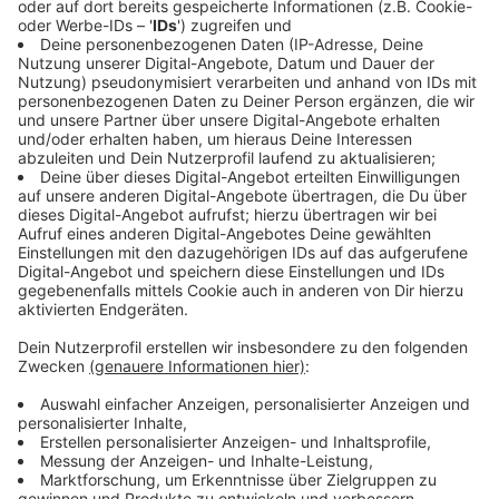
Gespräche mit Hildener Unternehmen geführt, um das
Spielmobil zu unterstützen, heißt es aus dem Rathaus.
So konnten mehr als 30.000 Euro gesammelt werden.
So könne man das mobile Angebot des Spielmobils im
kommenden Jahr aufrechterhalten und auch für 2026
gebe es schon erste Spendenzusagen.
Weitere Spenden, die das Angebot auch dauerhaft
sichern helfen, sind willkommen.
Hier gibt es alle
Informationen und das Spendenkonto
.
Monheim bereitet Ukraine auf EU-Normen vor
Die Stadt Monheim hilft der Ukraine dabei, sich auf EU-
Normen vorzubereiten. Diese stehen in Verbindung zu
einem möglichen EU-Beitritt in der Zukunft. Es geht
um die Abfallwirtschaft; eine vierköpfige Delegation
aus der ukraininischen Stadt Volodomyr war dafür zu