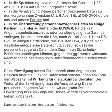
der Energiepreise.
Mutter wieder vor Gericht
Eine Mutter aus Velbert steht seit heute wieder vor
Gericht. Wegen des sexuellen Missbrauchs ihrer
Tochter war sie bereits Ende 2020 zu einer
Bewährungsstrafe verurteilt worden. Damals war sie in
Revision gegangen - jetzt wird der Fall am Wuppertaler
Landgericht neu verhandelt. Die heute 34-jährige soll
Anfang 2013 zusammen mit ihrem damaligen Ehemann
ihre Tochter aus vorheriger Ehe schwer sexuell
missbraucht haben. Der Ehemann verstarb dann
während der Verhandlung, die 34-jährige war damals zu
einer anderthalbjährigen Bewährungsstrafe verurteilt
worden.