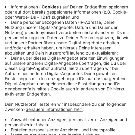
Erster Sturm hat Kreis verschont
Das erste Sturmtief des Jahres hat den Kreis
Mettmann verschont. Die Feuerwehrleitstelle sprach
von einer ruhigen Nacht. Die Polizei rückte zu 12
wetterbedingten Einsätzen aus. Verletzt wurde
niemand. Es bleibt aber weiterhin stürmisch. In der
Nacht zu Samstag wird der nächste Sturm erwartet.
Der Kreis Mettmann appelliert deshalb an alle, sich
möglichst nicht im Freien aufzuhalten und vor allem
Waldgebiete zu meiden. Die Feuerwehr ruft dazu auf,
die Warn-App NINA zu nutzen, um sich darüber über
mögliche Gefahren auf dem Laufenden halten.
Stimmung vergleichsweise gut
Die Stimmung bei den Unternehmen im Kreis
Mettmann ist vergleichsweise gut und zum Beispiel