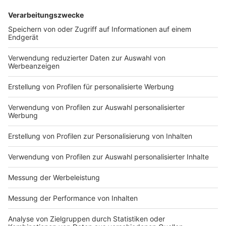
Unbekannte zündeln in Hildener Schule
Unbekannte haben versucht in der Küche einer
Hildener Schule Feuer zu legen. Die Polizei ermittelt
wegen einer versuchten schweren Brandstiftung. Der
Hausmeister der Schule an der Lortzingstraße in
Hilden hatte gestern Nachmittag Brandgeruch in der
Schulküche wahrgenommen. Alle Kochfelder des
Herdes waren auf die höchste Stufe eingestellt; auf
dem Ceranfeld lagen Papiertücher und eine
Plastikflasche, sagt die Hildener Polizei. Der
Hausmeister hatte das Feuer löschen können und
anschließend die Polizei alarmiert.
Anzeige
Auch auf den üblichen Podcast-Plattformen
Anzeige