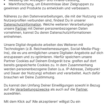
deutlich besser als die in Düsseldorf oder im
Rheinkreis Neuss. Das hat eine aktuelle Umfrage der
Industrie- und Handelskammer ergeben. Dabei wurden
in unseren zehn Städten 250 Unternehmen befragt, die
zusammen fast 21 Tausend Mitarbeiter beschäftigen.
Die bessere Stimmung bei uns ist vor allem auf den
Branchenmix in unserer Region zurückzuführen, sagt
die IHK. In den vergangenen Monaten habe sich aber
deutlich gezeigt, dass die Krise durch Corona noch
nicht überwunden ist. Man könne noch keine
Entwarnung geben, so die IHK. Positiv: der
Einzelhandel bei uns im Kreis profitiert weiter, weil die
Menschen weniger pendeln und mehr in der
Heimatstadt einkaufen. Alles in Allem hat unsere
Wirtschaft ihre Erwartungen für das laufende Jahr nur
geringfügig zurückgenommen, eine Entspannung
verschiebt sich vermutlich in den Sommer. Als größtes
Konjunkturrisiko sehen viele Betriebe die Entwicklung